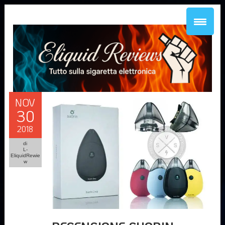
NOV
30
2018
di
L-
EliquidRewie
w