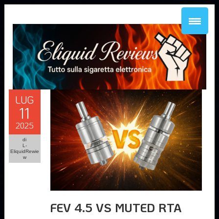
LUG
11
2025
di
L-
EliquidRewie
w
FEV 4.5 VS MUTED RTA