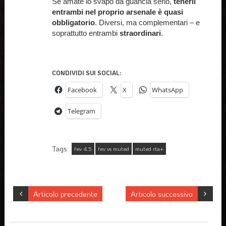
Se amate lo svapo da guancia serio,
tenerli
entrambi nel proprio arsenale è quasi
obbligatorio
. Diversi, ma complementari – e
soprattutto entrambi
straordinari
.
CONDIVIDI SUI SOCIAL:
Facebook
X
WhatsApp
Telegram
Tags:
fev 4.5
fev vs muted
muted rta+
Articolo precedente
Articolo successivo