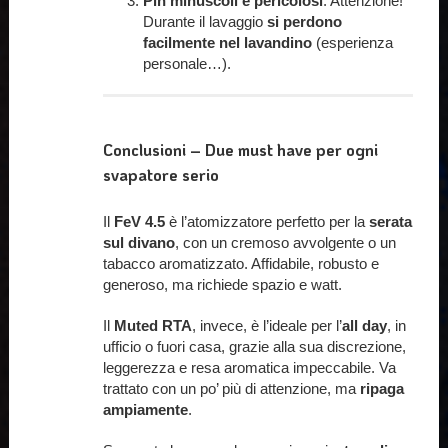
Pin minuscoli e pericolosi
: Attenzione!
Durante il lavaggio
si perdono
facilmente nel lavandino
(esperienza
personale…).
Conclusioni – Due must have per ogni
svapatore serio
Il
FeV 4.5
è l’atomizzatore perfetto per la
serata
sul divano
, con un cremoso avvolgente o un
tabacco aromatizzato. Affidabile, robusto e
generoso, ma richiede spazio e watt.
Il
Muted RTA
, invece, è l’ideale per l’
all day
, in
ufficio o fuori casa, grazie alla sua discrezione,
leggerezza e resa aromatica impeccabile. Va
trattato con un po’ più di attenzione, ma
ripaga
ampiamente
.