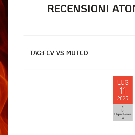
RECENSIONI ATO
TAG:FEV VS MUTED
LUG
11
2025
di
L-
EliquidRewie
w