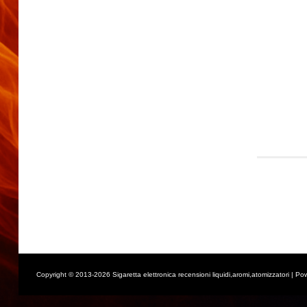
Copyright © 2013-2026 Sigaretta elettronica recensioni liquidi,aromi,atomizzatori | Po