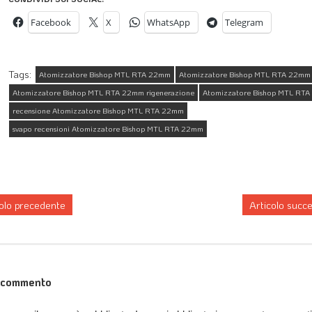
Facebook
X
WhatsApp
Telegram
Tags:
Atomizzatore Bishop MTL RTA 22mm
Atomizzatore Bishop MTL RTA 22mm 
Atomizzatore Bishop MTL RTA 22mm rigenerazione
Atomizzatore Bishop MTL RTA
recensione Atomizzatore Bishop MTL RTA 22mm
svapo recensioni Atomizzatore Bishop MTL RTA 22mm
colo precedente
Articolo succ
n commento