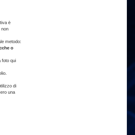
tiva è
, non
ale metodo:
ecche o
foto qui
lio.
ilizzo di
vero una