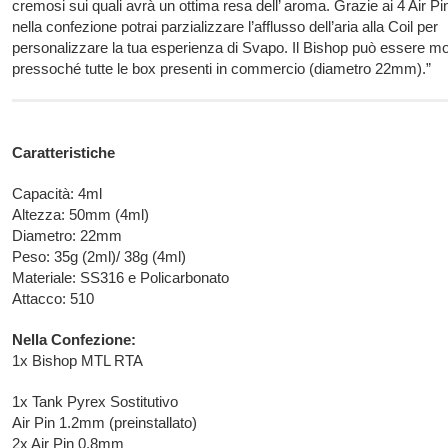
cremosi sui quali avrà un ottima resa dell’ aroma. Grazie ai 4 Air P
nella confezione potrai parzializzare l’afflusso dell’aria alla Coil per
personalizzare la tua esperienza di Svapo. Il Bishop può essere m
pressoché tutte le box presenti in commercio (diametro 22mm).”
Caratteristiche
Capacità: 4ml
Altezza: 50mm (4ml)
Diametro: 22mm
Peso: 35g (2ml)/ 38g (4ml)
Materiale: SS316 e Policarbonato
Attacco: 510
Nella Confezione:
1x Bishop MTL RTA
1x Tank Pyrex Sostitutivo
Air Pin 1.2mm (preinstallato)
2x Air Pin 0.8mm