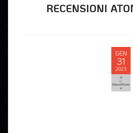
RECENSIONI ATO
GEN
31
2023
di
L-
EliquidRewie
w