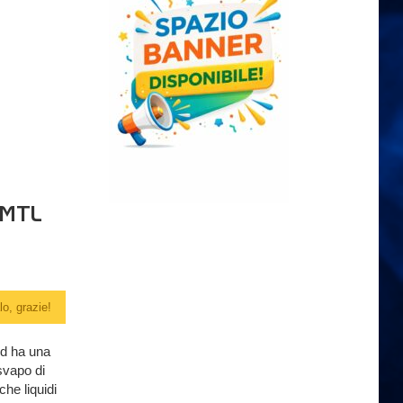
 MTL
o, grazie!
ed ha una
svapo di
che liquidi