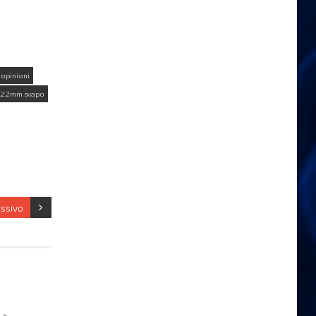
opinioni
 22mm svapo
essivo