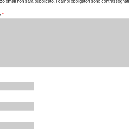
rizzo email non sarà pubblicato.
I campi obbligatori sono contrassegnat
o
*