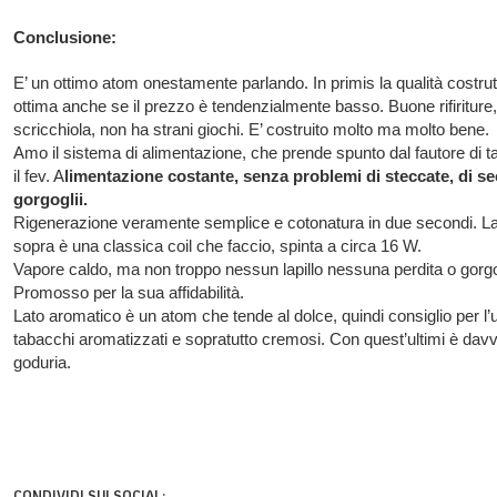
Conclusione:
E’ un ottimo atom onestamente parlando. In primis la qualità costrut
ottima anche se il prezzo è tendenzialmente basso. Buone rifiriture
scricchiola, non ha strani giochi. E’ costruito molto ma molto bene.
Amo il sistema di alimentazione, che prende spunto dal fautore di t
il fev. A
limentazione costante, senza problemi di steccate, di s
gorgoglii.
Rigenerazione veramente semplice e cotonatura in due secondi. La 
sopra è una classica coil che faccio, spinta a circa 16 W.
Vapore caldo, ma non troppo nessun lapillo nessuna perdita o gorgo
Promosso per la sua affidabilità.
Lato aromatico è un atom che tende al dolce, quindi consiglio per l’ut
tabacchi aromatizzati e sopratutto cremosi. Con quest’ultimi è dav
goduria.
CONDIVIDI SUI SOCIAL: