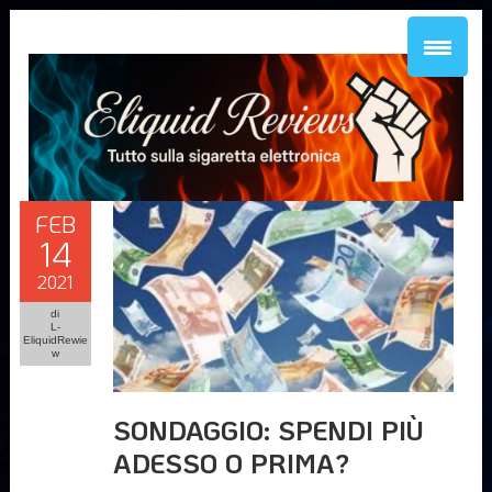
FEB
14
2021
di
L-
EliquidRewie
w
SONDAGGIO: SPENDI PIÙ
ADESSO O PRIMA?