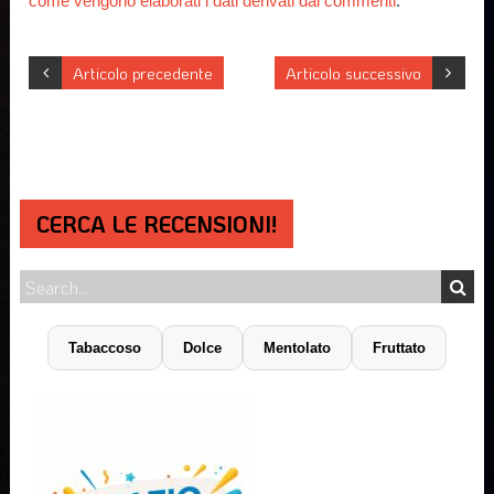
come vengono elaborati i dati derivati dai commenti
.
Articolo precedente
Articolo successivo
CERCA LE RECENSIONI!
Tabaccoso
Dolce
Mentolato
Fruttato