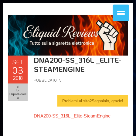
DNA200-SS_316L _ELITE-
SET
03
STEAMENGINE
2018
PUBBLICATO IN
di
L-
EliquidRewie
w
Problemi al sito?Segnalalo, grazie!
DNA200-SS_316L _Elite-SteamEngine