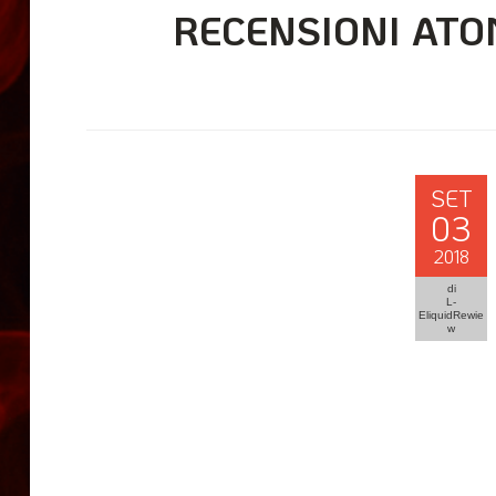
RECENSIONI ATO
SET
03
2018
di
L-
EliquidRewie
w