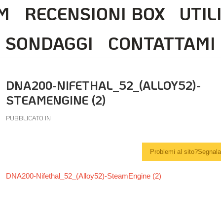
M
RECENSIONI BOX
UTIL
SONDAGGI
CONTATTAMI
DNA200-NIFETHAL_52_(ALLOY52)-
STEAMENGINE (2)
PUBBLICATO IN
Problemi al sito?Segnalal
DNA200-Nifethal_52_(Alloy52)-SteamEngine (2)