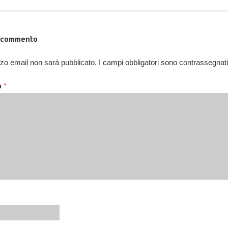
n commento
rizzo email non sarà pubblicato.
I campi obbligatori sono contrassegnat
o
*