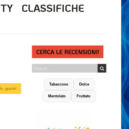
ITY
CLASSIFICHE
CERCA LE RECENSIONI!
Tabaccoso
Dolce
o, grazie!
Mentolato
Fruttato