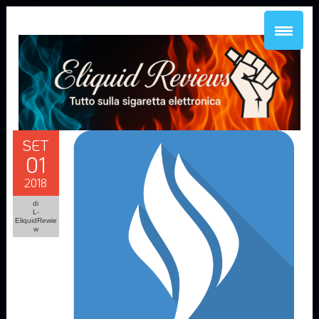
SET
01
2018
di
L-
EliquidRewie
w