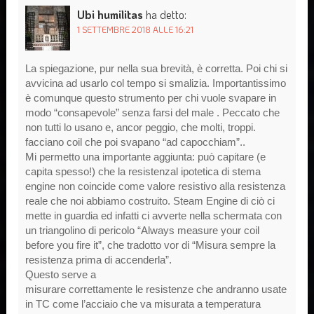
Ubi humilitas
ha detto:
1 SETTEMBRE 2018 ALLE 16:21
La spiegazione, pur nella sua brevità, è corretta. Poi chi si
avvicina ad usarlo col tempo si smalizia. Importantissimo
è comunque questo strumento per chi vuole svapare in
modo “consapevole” senza farsi del male . Peccato che
non tutti lo usano e, ancor peggio, che molti, troppi.
facciano coil che poi svapano “ad capocchiam”..
Mi permetto una importante aggiunta: può capitare (e
capita spesso!) che la resistenzal ipotetica di stema
engine non coincide come valore resistivo alla resistenza
reale che noi abbiamo costruito. Steam Engine di ciò ci
mette in guardia ed infatti ci avverte nella schermata con
un triangolino di pericolo “Always measure your coil
before you fire it”, che tradotto vor di “Misura sempre la
resistenza prima di accenderla”.
Questo serve a
misurare correttamente le resistenze che andranno usate
in TC come l’acciaio che va misurata a temperatura