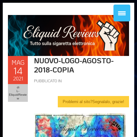
NUOVO-LOGO-AGOSTO-
MAG
14
2018-COPIA
2021
PUBBLICATO IN
di
L-
EliquidRewie
w
Problemi al sito?Segnalalo, grazie!