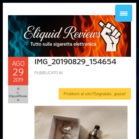
IMG_20190829_154654
AGO
29
PUBBLICATO IN
2019
di
L-
Problemi al sito?Segnalalo, grazie!
EliquidRewie
w