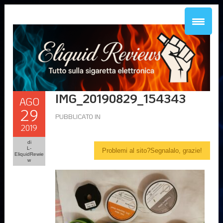
IMG_20190829_154343
AGO
29
PUBBLICATO IN
2019
di
L-
Problemi al sito?Segnalalo, grazie!
EliquidRewie
w