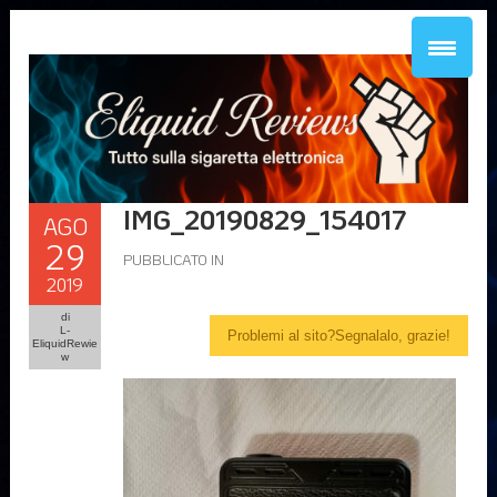
IMG_20190829_154017
AGO
29
PUBBLICATO IN
2019
di
L-
Problemi al sito?Segnalalo, grazie!
EliquidRewie
w