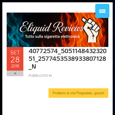
40772574_5051148432320
SET
28
51_2577453538933807128
_N
2018
di
PUBBLICATO IN
Problemi al sito?Segnalalo, grazie!