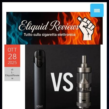
OTT
28
2025
di
L-
EliquidRewie
w