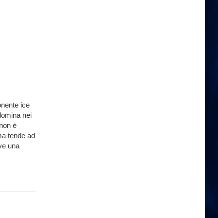
nente ice
domina nei
 non è
 ma tende ad
rve una
.