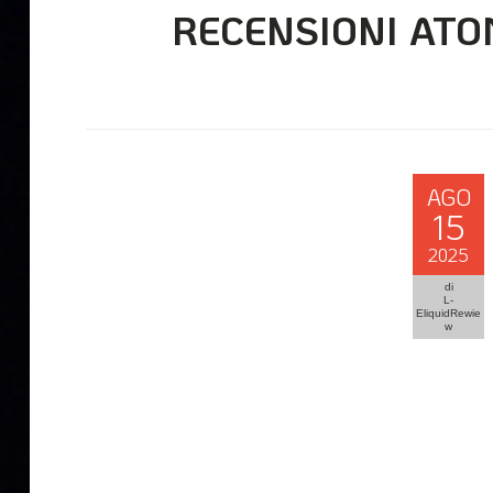
RECENSIONI ATO
AGO
15
2025
di
L-
EliquidRewie
w