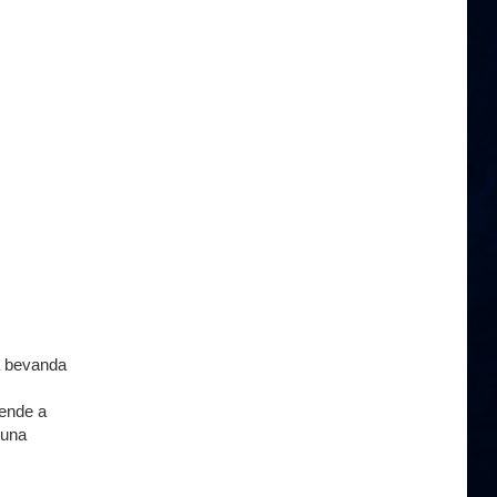
na bevanda
tende a
 una