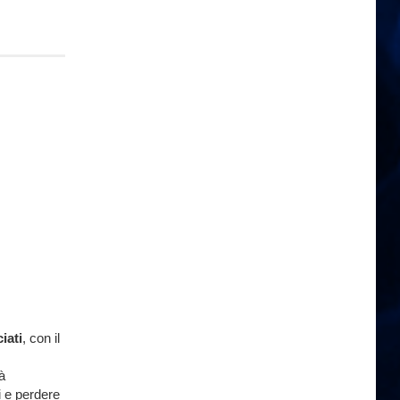
iati
, con il
dà
i e perdere