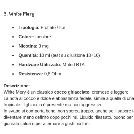
3. White Mery
Tipologia:
Fruttato / Ice
Colore:
Incolore
Nicotina:
3 mg
Quantità:
10 ml (test su diluizione 10+10)
Hardware Utilizzato:
Muted RTA
Resistenza:
0,8 Ohm
Descrizione:
White Mery è un classico
cocco ghiacciato
, cremoso e leggero.
La nota al cocco è dolce e abbastanza fedele, simile a quella di u
tropicale. Il ghiaccio è presente ma non aggressivo.
In svapo si comporta bene, non sporca troppo, anche se il sapore 
diventare meno definito dopo pochi ml. Liquido rilassato, buono per
giornata calda o per alternare a gusti più forti.