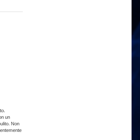
to.
on un
pulito. Non
endentemente