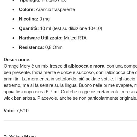
Colore:
Arancio trasparente
Nicotina:
3 mg
Quantità:
10 ml (test su diluizione 10+10)
Hardware Utilizzato:
Muted RTA
Resistenza:
0,8 Ohm
Descrizione:
Orange Mery è un mix fresco di
albicocca e mora
, con una compo
ben presente. Inizialmente è dolce e succoso, con l’albicocca che 
primi tiri. La mora entra in sottofondo, più acida e sottile. Il ghiaccio
estremo, ma si fa sentire sulla lingua. Buono nelle prime svapate,
appiattirsi dopo circa 6-7 ml. Coil che regge discretamente, ma se
wick ben ariosa. Piacevole, anche se non particolarmente originale
Voto:
7,5/10
2. Yellow Mery