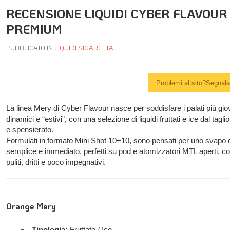
RECENSIONE LIQUIDI CYBER FLAVOUR
PREMIUM
PUBBLICATO IN
LIQUIDI SIGARETTA
Problemi al sito?Segnalal
La linea Mery di Cyber Flavour nasce per soddisfare i palati più gio
dinamici e “estivi”, con una selezione di liquidi fruttati e ice dal tag
e spensierato.
Formulati in formato Mini Shot 10+10, sono pensati per uno svapo 
semplice e immediato, perfetti su pod e atomizzatori MTL aperti, c
puliti, dritti e poco impegnativi.
Orange Mery
Tipologia:
Fruttato / Ice