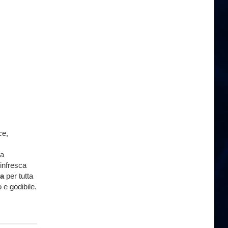
ce,
da
rinfresca
ca
per tutta
 e godibile.