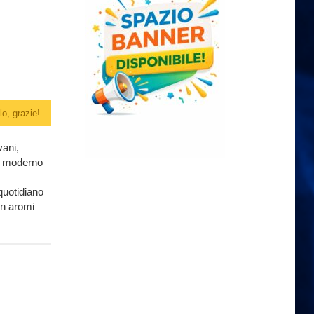
o, grazie!
vani,
lio moderno
quotidiano
on aromi