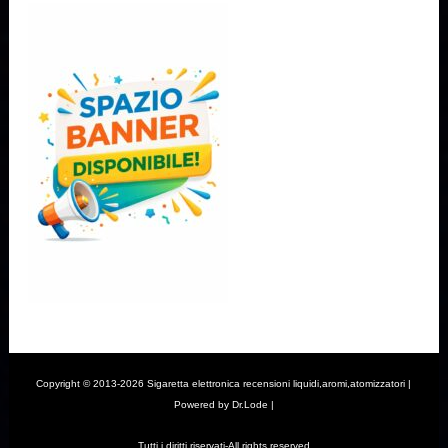
Copyright © 2013-2026 Sigaretta elettronica recensioni liquidi,aromi,atomizzatori |
Powered by Dr.Lode |
Tutti i diritti riservati-All rights reserved