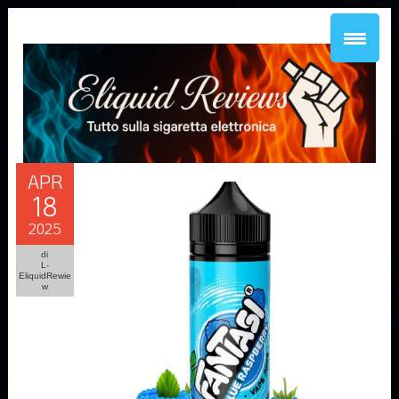
APR
18
2025
di
L-
EliquidRewie
w