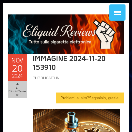
IMMAGINE 2024-11-20
NOV
20
153910
2024
PUBBLICATO IN
di
L-
EliquidRewie
w
Problemi al sito?Segnalalo, grazie!