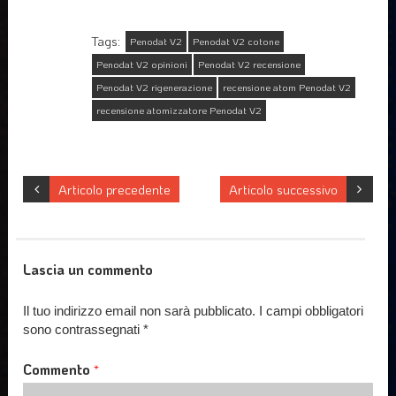
Tags:
Penodat V2
Penodat V2 cotone
Penodat V2 opinioni
Penodat V2 recensione
Penodat V2 rigenerazione
recensione atom Penodat V2
recensione atomizzatore Penodat V2
Articolo precedente
Articolo successivo
Lascia un commento
Il tuo indirizzo email non sarà pubblicato.
I campi obbligatori
sono contrassegnati
*
Commento
*