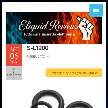
S-L1200
SET
06
PUBBLICATO IN
2024
di
L-
Problemi al sito?Segnalalo, grazie!
EliquidRewie
w