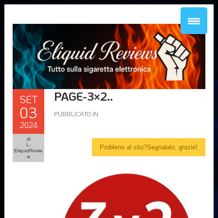
PAGE-3×2..
SET
03
PUBBLICATO IN
2024
di
L-
Problemi al sito?Segnalalo, grazie!
EliquidRewie
w