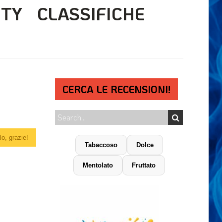
ITY
CLASSIFICHE
CERCA LE RECENSIONI!
o, grazie!
Tabaccoso
Dolce
Mentolato
Fruttato