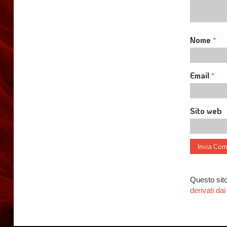
Nome
*
Email
*
Sito web
Questo sito
derivati d