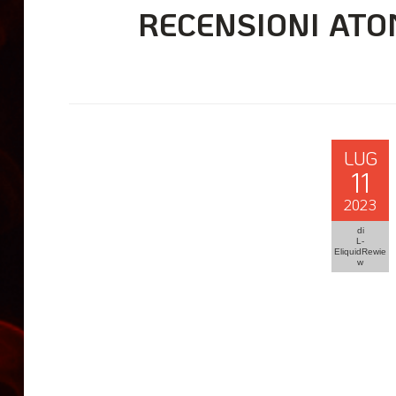
RECENSIONI ATO
LUG
11
2023
di
L-
EliquidRewie
w