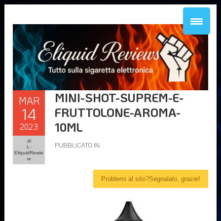
MINI-SHOT-SUPREM-E-
MAR
14
FRUTTOLONE-AROMA-
10ML
2023
di
PUBBLICATO IN
L-
EliquidRewie
w
Problemi al sito?Segnalalo, grazie!