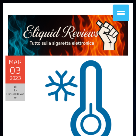
MAR
03
2023
di
L-
EliquidRewie
w