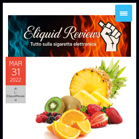
MAR
31
2022
di
L-
EliquidRewie
w