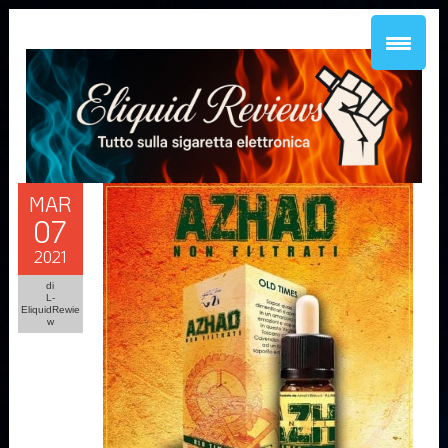
MAR
07
2021
di
L-
EliquidRewie
w