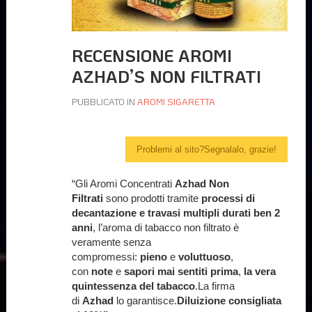
RECENSIONE AROMI
AZHAD’S NON FILTRATI
PUBBLICATO IN
AROMI SIGARETTA
Problemi al sito?Segnalalo, grazie!
“Gli Aromi Concentrati
Azhad Non
Filtrati
sono prodotti tramite
processi di
decantazione e travasi multipli durati ben 2
anni
, l’aroma di tabacco non filtrato è
veramente senza
compromessi:
pieno
e
voluttuoso
,
con
note
e
sapori
mai sentiti prima
,
la vera
quintessenza del tabacco
.La firma
di
Azhad
lo garantisce.
Diluizione consigliata