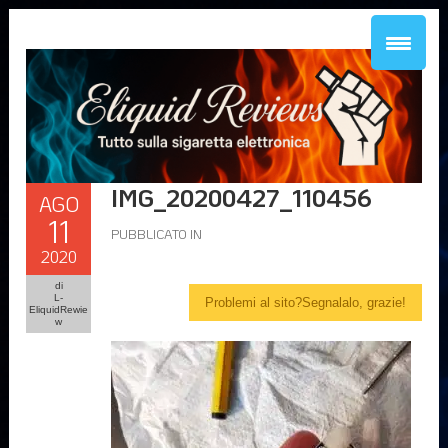
IMG_20200427_110456
AGO
11
PUBBLICATO IN
2020
di
L-
Problemi al sito?Segnalalo, grazie!
EliquidRewie
w