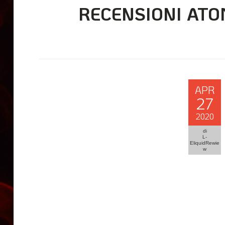
RECENSIONI ATO
APR
27
2020
di
L-
EliquidRewie
w