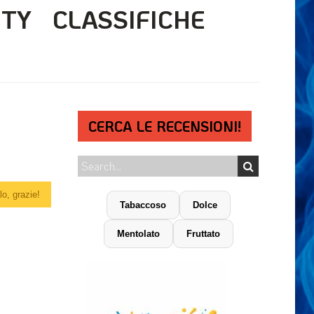
ITY
CLASSIFICHE
CERCA LE RECENSIONI!
o, grazie!
Tabaccoso
Dolce
Mentolato
Fruttato