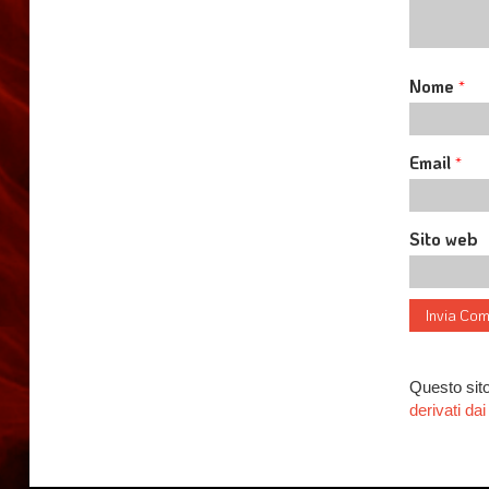
Nome
*
Email
*
Sito web
Questo sito
derivati d