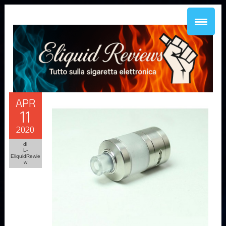
APR
11
2020
di
L-
EliquidRewie
w