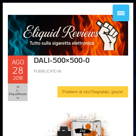
DALI-500×500-0
AGO
28
PUBBLICATO IN
2018
di
L-
Problemi al sito?Segnalalo, grazie!
EliquidRewie
w