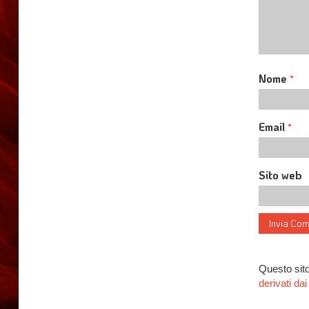
Nome
*
Email
*
Sito web
Questo sito
derivati d