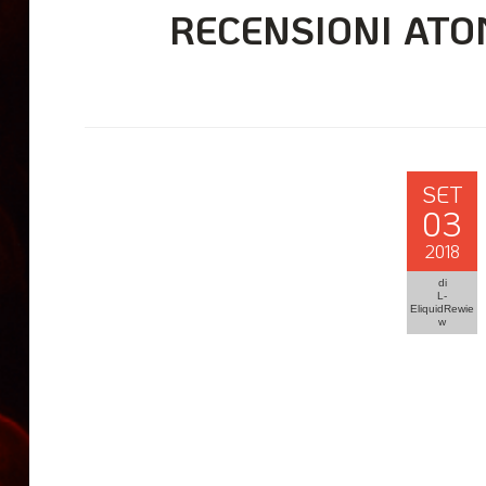
RECENSIONI ATO
SET
03
2018
di
L-
EliquidRewie
w