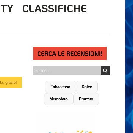
ITY
CLASSIFICHE
CERCA LE RECENSIONI!
o, grazie!
Tabaccoso
Dolce
Mentolato
Fruttato