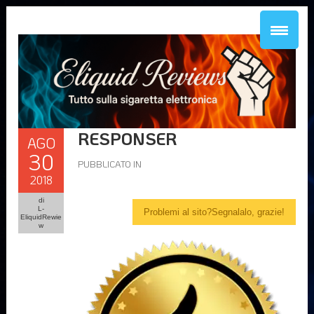
RESPONSER
AGO
30
PUBBLICATO IN
2018
di
L-
Problemi al sito?Segnalalo, grazie!
EliquidRewie
w