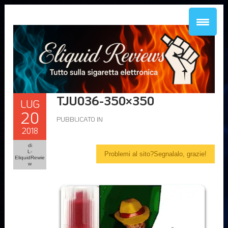
TJU036-350×350
LUG
20
PUBBLICATO IN
2018
di
L-
Problemi al sito?Segnalalo, grazie!
EliquidRewie
w