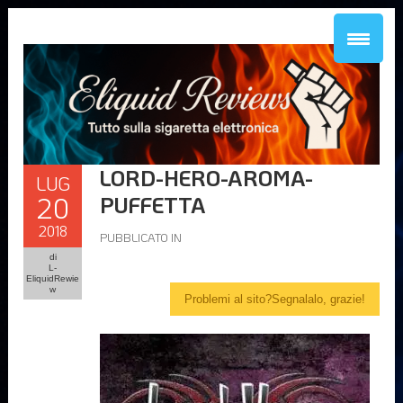
LORD-HERO-AROMA-
LUG
20
PUFFETTA
2018
PUBBLICATO IN
di
L-
EliquidRewie
w
Problemi al sito?Segnalalo, grazie!