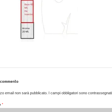
n commento
rizzo email non sarà pubblicato.
I campi obbligatori sono contrassegnat
o
*