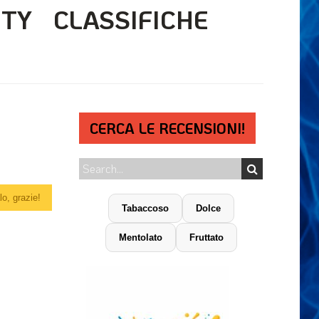
ITY
CLASSIFICHE
CERCA LE RECENSIONI!
o, grazie!
Tabaccoso
Dolce
Mentolato
Fruttato