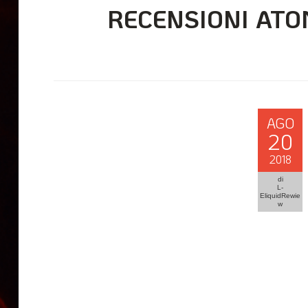
RECENSIONI ATO
AGO
20
2018
di
L-
EliquidRewie
w