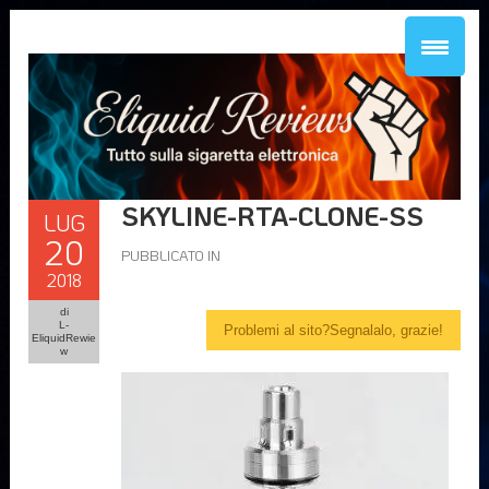
SKYLINE-RTA-CLONE-SS
LUG
20
PUBBLICATO IN
2018
di
L-
Problemi al sito?Segnalalo, grazie!
EliquidRewie
w