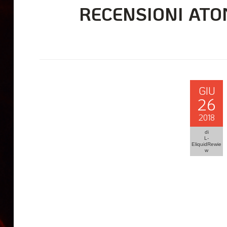
RECENSIONI ATO
GIU
26
2018
di
L-
EliquidRewie
w