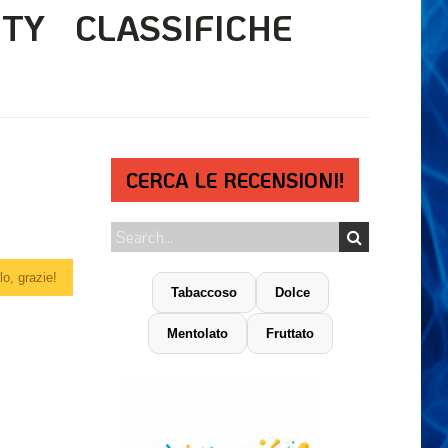
ITY
CLASSIFICHE
CERCA LE RECENSIONI!
o, grazie!
Tabaccoso
Dolce
Mentolato
Fruttato