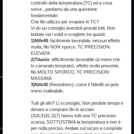
controllo della temperatura [TC] ed a cosa
serve , partiamo da una questione
fondamentale:
Che filo utilizzo per svapare in TC?
Vi do un consiglio avendoli provati tutti. Non
buttate via i soldi e scegliete tra questi:
1)Nife48
: facilmente lavorabile, nessun effetto
molla, filo NON sporco. TC PRECISION:
ELEVATA
2)Titanio
: difficilmente lavorabile (a meno che
lo comprate temprato), effetto molla presente,
filo MOLTO SPORCO, TC PRECISION:
MASSIMA
3)Nife30
(Resisthem): come il Nife48 un pelo
meno malleabile.
Tutti gli altri? Li sconsiglio. Non perdete tempo e
denaro a comprare filo in acciaio
(316,316L,317) hanno tutti una TC precision
scarsa, SOTTOSTIMA la temperatura e non è
per nulla preciso. Andate sul sicuro e comprate