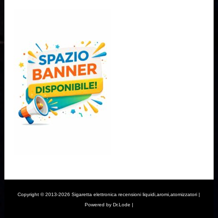
Copyright © 2013-2026 Sigaretta elettronica recensioni liquidi,aromi,atomizzatori |
Powered by Dr.Lode |