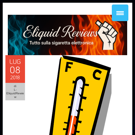
LUG
08
2018
di
L-
EliquidRewie
w