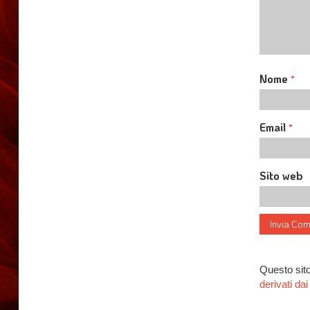
Nome
*
Email
*
Sito web
Questo sito
derivati d