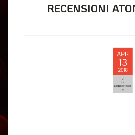
RECENSIONI ATO
APR
13
2018
di
L-
EliquidRewie
w