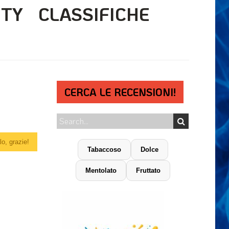
ITY
CLASSIFICHE
CERCA LE RECENSIONI!
o, grazie!
Tabaccoso
Dolce
Mentolato
Fruttato