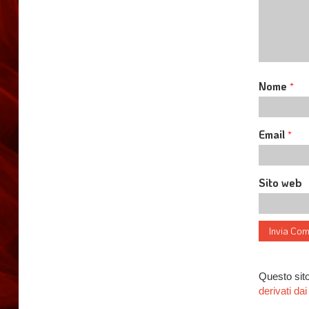
Nome
*
Email
*
Sito web
Questo sito
derivati d