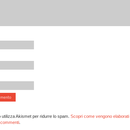
 utilizza Akismet per ridurre lo spam.
Scopri come vengono elaborati i
ai commenti
.