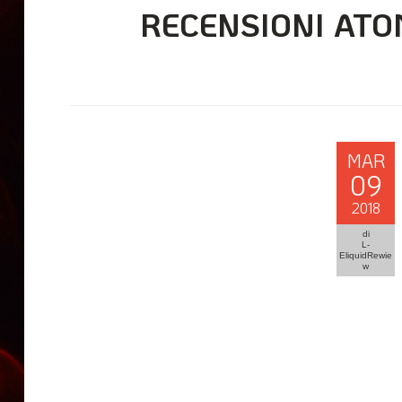
RECENSIONI ATO
MAR
09
2018
di
L-
EliquidRewie
w