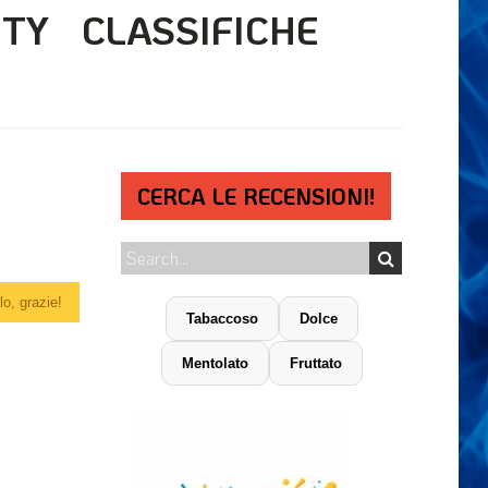
ITY
CLASSIFICHE
CERCA LE RECENSIONI!
o, grazie!
Tabaccoso
Dolce
Mentolato
Fruttato