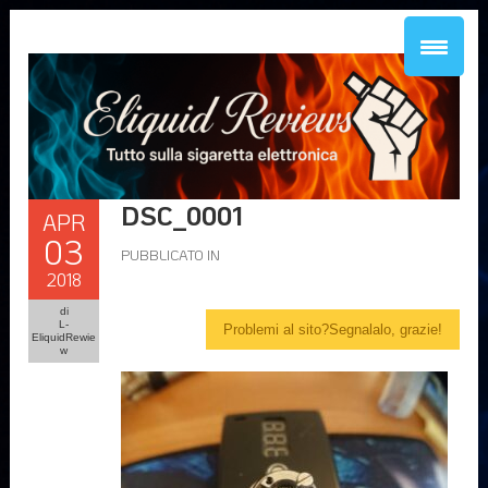
DSC_0001
APR
03
PUBBLICATO IN
2018
di
L-
Problemi al sito?Segnalalo, grazie!
EliquidRewie
w