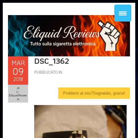
DSC_1362
MAR
09
PUBBLICATO IN
2018
di
L-
Problemi al sito?Segnalalo, grazie!
EliquidRewie
w