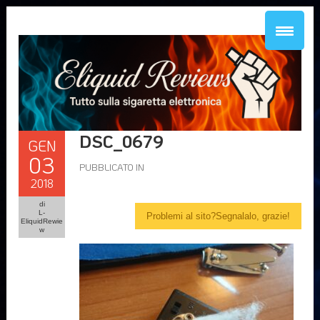
DSC_0679
GEN
03
PUBBLICATO IN
2018
di
L-
Problemi al sito?Segnalalo, grazie!
EliquidRewie
w