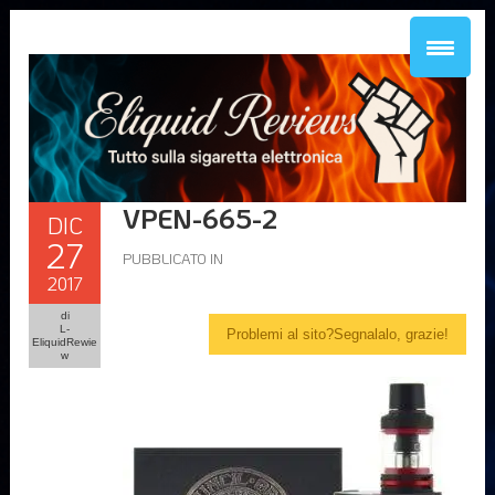
VPEN-665-2
DIC
27
PUBBLICATO IN
2017
di
L-
Problemi al sito?Segnalalo, grazie!
EliquidRewie
w