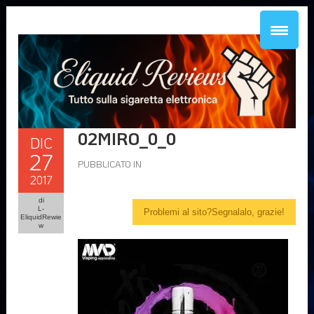
02MIRO_0_0
DIC
27
PUBBLICATO IN
2017
di
L-
Problemi al sito?Segnalalo, grazie!
EliquidRewie
w