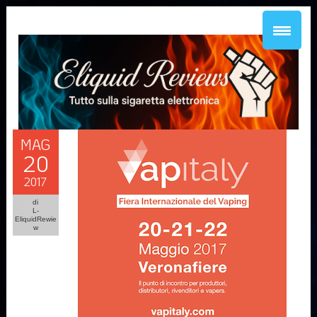
MAG
20
2017
di
L-
EliquidRewie
w