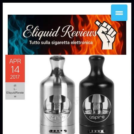
APR
14
2017
di
L-
EliquidRewie
w