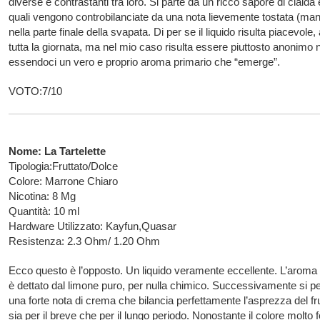
diverse e contrastanti tra loro. Si parte da un ricco sapore di cialda
quali vengono controbilanciate da una nota lievemente tostata (man
nella parte finale della svapata. Di per se il liquido risulta piacevole
tutta la giornata, ma nel mio caso risulta essere piuttosto anonimo 
essendoci un vero e proprio aroma primario che “emerge”.
VOTO:7/10
Nome: La Tartelette
Tipologia:Fruttato/Dolce
Colore: Marrone Chiaro
Nicotina: 8 Mg
Quantità: 10 ml
Hardware Utilizzato: Kayfun,Quasar
Resistenza: 2.3 Ohm/ 1.20 Ohm
Ecco questo è l’opposto. Un liquido veramente eccellente. L’aroma 
è dettato dal limone puro, per nulla chimico. Successivamente si p
una forte nota di crema che bilancia perfettamente l’asprezza del fr
sia per il breve che per il lungo periodo. Nonostante il colore molto f