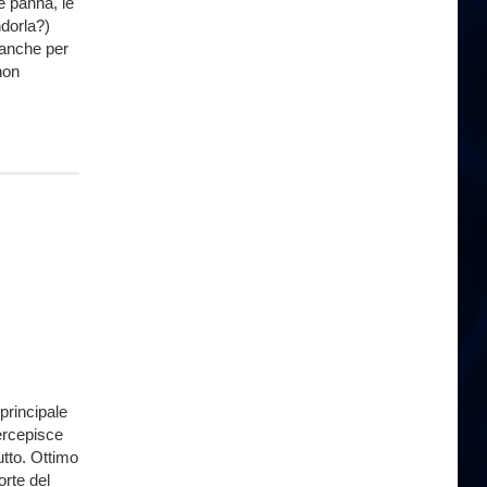
 e panna, le
dorla?)
, anche per
non
principale
ercepisce
utto. Ottimo
orte del