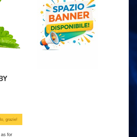
BY
o, grazie!
 as for