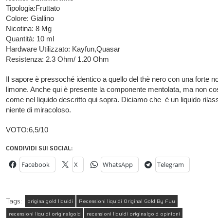
Tipologia:Fruttato
Colore: Giallino
Nicotina: 8 Mg
Quantità: 10 ml
Hardware Utilizzato: Kayfun,Quasar
Resistenza: 2.3 Ohm/ 1.20 Ohm
Il sapore è pressoché identico a quello del thè nero con una forte no
limone. Anche qui è presente la componente mentolata, ma non cos
come nel liquido descritto qui sopra. Diciamo che è un liquido rila
niente di miracoloso.
VOTO:6,5/10
CONDIVIDI SUI SOCIAL:
Facebook
X
WhatsApp
Telegram
Tags:
originalgold liquidi
Recensioni liquidi Original Gold By Fuu
recensioni liquidi originalgold
recensioni liquidi originalgold opinioni