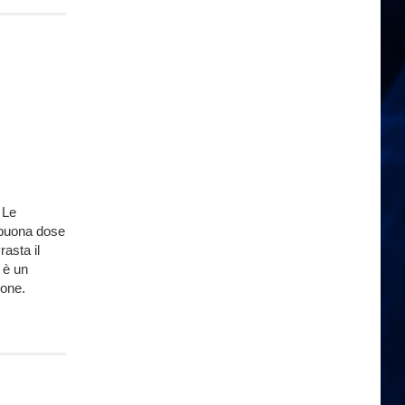
 Le
 buona dose
asta il
 è un
ione.