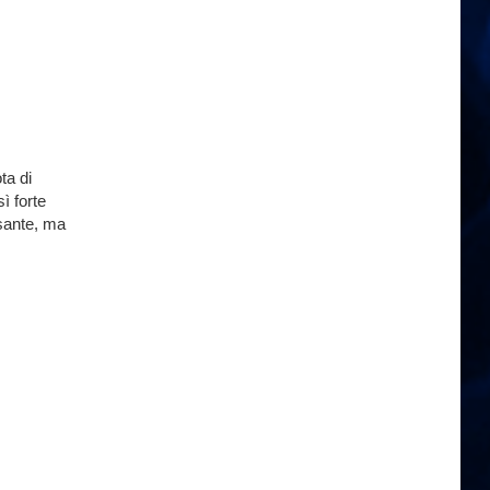
ta di
ì forte
ssante, ma