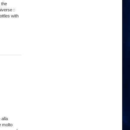
 the
iverse :
ttles with
 alla
te molto