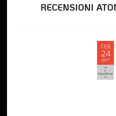
RECENSIONI ATO
FEB
24
2017
di
L-
EliquidRewie
w