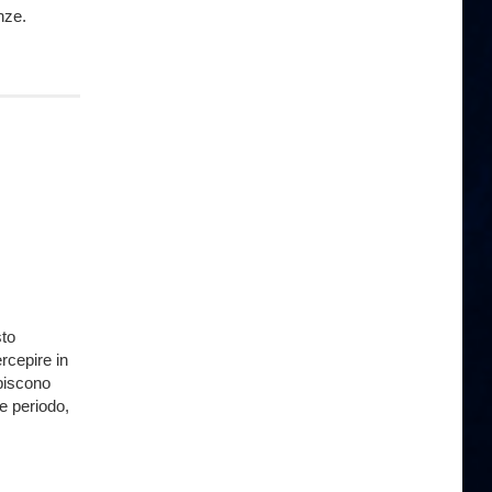
nze.
sto
rcepire in
episcono
e periodo,