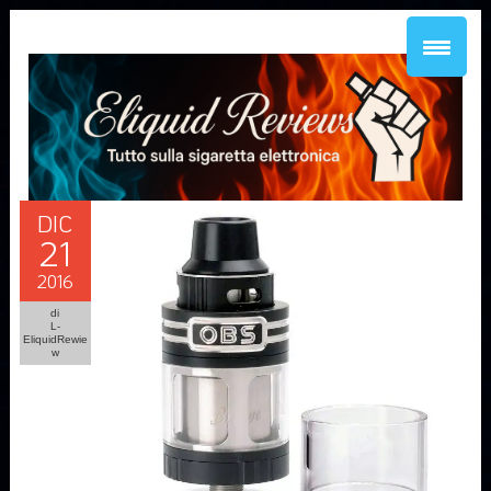
DIC
21
2016
di
L-
EliquidRewie
w