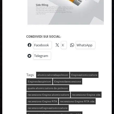
CONDIVIDI SUI SOCIAL:
Facebook
X
WhatsApp
Telegram
Tags:
atomizzatoredapolmoni
Engineatomizzatore
Engineobsopinioni
Engineobsrecensione
quale atomizzatore da polmoni
recensione Engine atomizzatore
recensione Engine obs
recensione Engine RTA
recensione Engine RTA obs
recensioneEngineatomizzatore