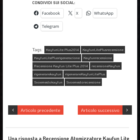
CONDIVIDI SUI SOCIAL:
Facebook
X
WhatsApp
Telegram
Tags:
KayfunLite Plus2014
KayfunLitePlusrecensione
KayfunLitePlusrigenerazione
Kayfunrecensione
Recensione Kayfun Lite Plus 2014
recensioneKayfun
rigenerarekayfun
rigenerareKayfunLitePlus
Svoemestokayfun
Svoemestorecensione
Articolo precedente
Articolo successivo
Una risposta a Recensione Atomizzatore Kayfun Lite