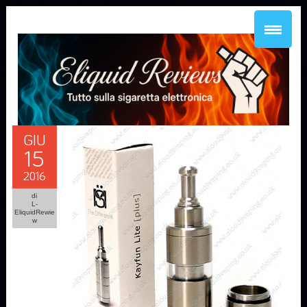
GIU
15
2016
di
L-
EliquidRewie
w