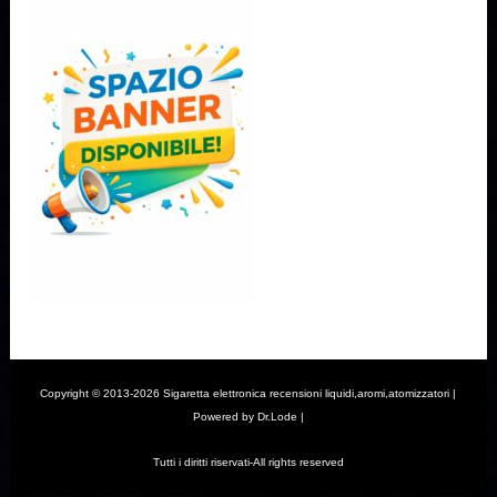
Copyright © 2013-2026 Sigaretta elettronica recensioni liquidi,aromi,atomizzatori |
Powered by Dr.Lode |
Tutti i diritti riservati-All rights reserved