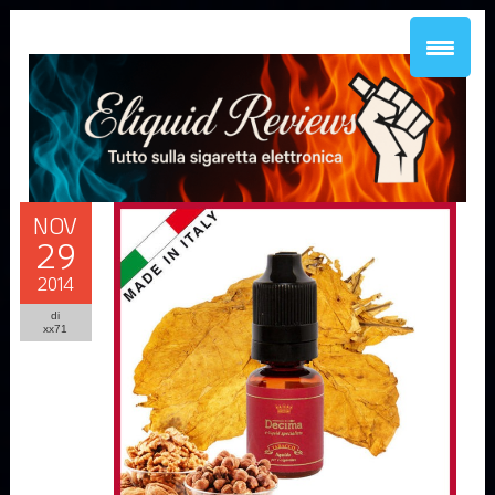
NOV
29
2014
di
xx71